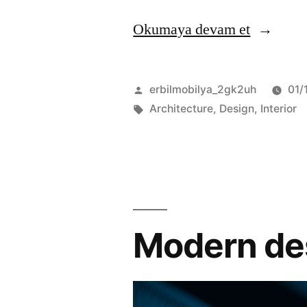
Okumaya devam et
erbilmobilya_2gk2uh
01/
Architecture
,
Design
,
Interior
Modern des