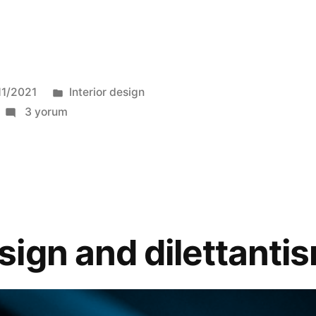
11/2021
Interior design
3 yorum
ign and dilettanti